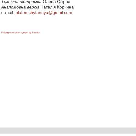
Технічна підтримка
Олена Озірна
Англомовна версія
Наталія Корчина
e-mail:
platon.chytannya@gmail.com
FaLang translation system by Faboba